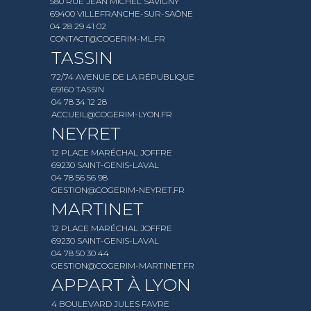
580 RUE JEAN MICHEL SAVIGNY
69400 VILLEFRANCHE-SUR-SAÔNE
04 28 29 41 02
CONTACT@COGERIM-ML.FR
TASSIN
72/74 AVENUE DE LA RÉPUBLIQUE
69160 TASSIN
04 78 34 12 28
ACCUEIL@COGERIM-LYON.FR
NEYRET
12 PLACE MARÉCHAL JOFFRE
69230 SAINT-GENIS-LAVAL
04 78 56 56 98
GESTION@COGERIM-NEYRET.FR
MARTINET
12 PLACE MARÉCHAL JOFFRE
69230 SAINT-GENIS-LAVAL
04 78 50 30 44
GESTION@COGERIM-MARTINET.FR
APPART À LYON
4 BOULEVARD JULES FAVRE