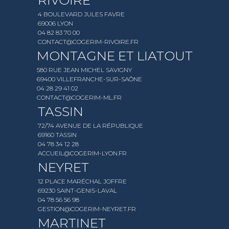
RIVOIRE
4 BOULEVARD JULES FAVRE
69006 LYON
04 82 83 70 00
CONTACT@COGERIM-RIVOIRE.FR
MONTAGNE ET LIATOUT
580 RUE JEAN MICHEL SAVIGNY
69400 VILLEFRANCHE-SUR-SAÔNE
04 28 29 41 02
CONTACT@COGERIM-ML.FR
TASSIN
72/74 AVENUE DE LA RÉPUBLIQUE
69160 TASSIN
04 78 34 12 28
ACCUEIL@COGERIM-LYON.FR
NEYRET
12 PLACE MARÉCHAL JOFFRE
69230 SAINT-GENIS-LAVAL
04 78 56 56 98
GESTION@COGERIM-NEYRET.FR
MARTINET